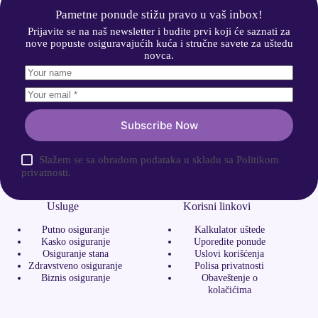
Pametne ponude stižu pravo u vaš inbox!
Prijavite se na naš newsletter i budite prvi koji će saznati za
nove popuste osiguravajućih kuća i stručne savete za uštedu
novca.
Subscribe Now
Slažem se sa obradom podataka u skladu sa Politikom
privatnosti.
Usluge
Korisni linkovi
Putno osiguranje
Kalkulator uštede
Kasko osiguranje
Uporedite ponude
Osiguranje stana
Uslovi korišćenja
Zdravstveno osiguranje
Polisa privatnosti
Biznis osiguranje
Obaveštenje o
kolačićima