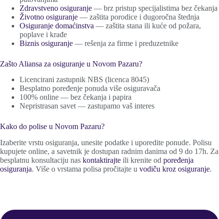
Zdravstveno osiguranje
— brz pristup specijalistima bez čekanja
Životno osiguranje
— zaštita porodice i dugoročna štednja
Osiguranje domaćinstva
— zaštita stana ili kuće od požara,
poplave i krađe
Biznis osiguranje
— rešenja za firme i preduzetnike
Zašto Aliansa za osiguranje u Novom Pazaru?
Licencirani zastupnik NBS (licenca 8045)
Besplatno poređenje ponuda više osiguravača
100% online — bez čekanja i papira
Nepristrasan savet — zastupamo vaš interes
Kako do polise u Novom Pazaru?
Izaberite vrstu osiguranja, unesite podatke i uporedite ponude. Polisu
kupujete online, a savetnik je dostupan radnim danima od 9 do 17h. Za
besplatnu konsultaciju nas
kontaktirajte
ili krenite od
poređenja
osiguranja
. Više o vrstama polisa pročitajte u
vodiču kroz osiguranje
.