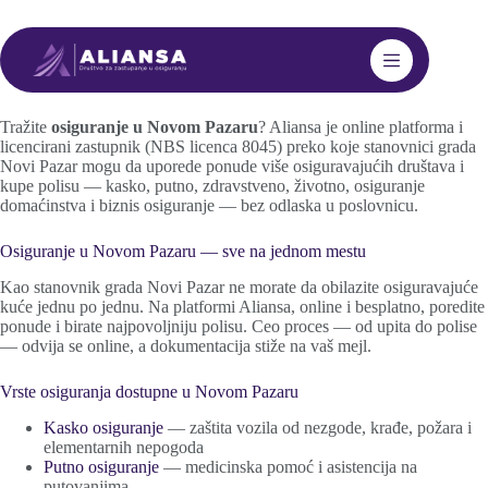
Skip
to
content
Osiguranje Novi Pazar
Tražite
osiguranje u Novom Pazaru
? Aliansa je online platforma i
licencirani zastupnik (NBS licenca 8045) preko koje stanovnici grada
Novi Pazar mogu da uporede ponude više osiguravajućih društava i
kupe polisu — kasko, putno, zdravstveno, životno, osiguranje
domaćinstva i biznis osiguranje — bez odlaska u poslovnicu.
Osiguranje u Novom Pazaru — sve na jednom mestu
Kao stanovnik grada Novi Pazar ne morate da obilazite osiguravajuće
kuće jednu po jednu. Na platformi Aliansa, online i besplatno, poredite
ponude i birate najpovoljniju polisu. Ceo proces — od upita do polise
— odvija se online, a dokumentacija stiže na vaš mejl.
Vrste osiguranja dostupne u Novom Pazaru
Kasko osiguranje
— zaštita vozila od nezgode, krađe, požara i
elementarnih nepogoda
Putno osiguranje
— medicinska pomoć i asistencija na
putovanjima