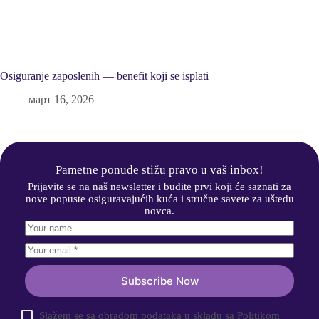
Osiguranje zaposlenih — benefit koji se isplati
март 16, 2026
Pametne ponude stižu pravo u vaš inbox!
Prijavite se na naš newsletter i budite prvi koji će saznati za
nove popuste osiguravajućih kuća i stručne savete za uštedu
novca.
Subscribe Now
Slažem se sa obradom podataka u skladu sa Politikom