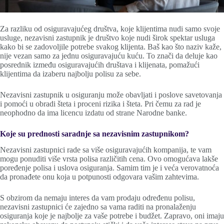
Za razliku od osiguravajućeg društva, koje klijentima nudi samo svoje
usluge, nezavisni zastupnik je društvo koje nudi širok spektar usluga
kako bi se zadovoljile potrebe svakog klijenta. Baš kao što naziv kaže,
nije vezan samo za jednu osiguravajuću kuću. To znači da deluje kao
posrednik između osiguravajućih društava i klijenata, pomažući
klijentima da izaberu najbolju polisu za sebe.
Nezavisni zastupnik u osiguranju može obavljati i poslove savetovanja
i pomoći u obradi šteta i proceni rizika i šteta. Pri čemu za rad je
neophodno da ima licencu izdatu od strane Narodne banke.
Koje su prednosti saradnje sa nezavisnim zastupnikom?
Nezavisni zastupnici rade sa više osiguravajućih kompanija, te vam
mogu ponuditi više vrsta polisa različitih cena. Ovo omogućava lakše
poređenje polisa i uslova osiguranja. Samim tim je i veća verovatnoća
da pronađete onu koja u potpunosti odgovara vašim zahtevima.
S obzirom da nemaju interes da vam prodaju određenu polisu,
nezavisni zastupnici će zajedno sa vama raditi na pronalaženju
osiguranja koje je najbolje za vaše potrebe i budžet. Zapravo, oni imaju