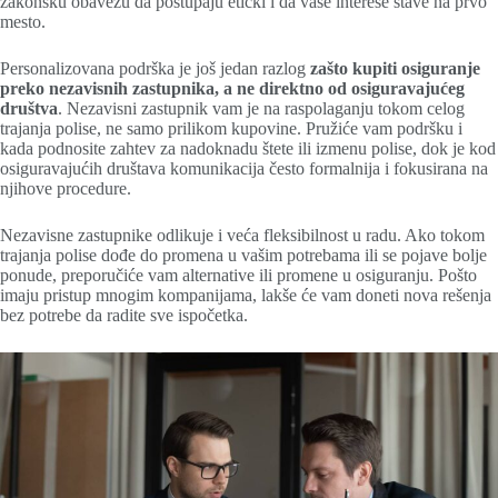
zakonsku obavezu da postupaju etički i da vaše interese stave na prvo
mesto.
Personalizovana podrška je još jedan razlog
zašto kupiti osiguranje
preko nezavisnih zastupnika, a ne direktno od osiguravajućeg
društva
. Nezavisni zastupnik vam je na raspolaganju tokom celog
trajanja polise, ne samo prilikom kupovine. Pružiće vam podršku i
kada podnosite zahtev za nadoknadu štete ili izmenu polise, dok je kod
osiguravajućih društava komunikacija često formalnija i fokusirana na
njihove procedure.
Nezavisne zastupnike odlikuje i veća fleksibilnost u radu. Ako tokom
trajanja polise dođe do promena u vašim potrebama ili se pojave bolje
ponude, preporučiće vam alternative ili promene u osiguranju. Pošto
imaju pristup mnogim kompanijama, lakše će vam doneti nova rešenja
bez potrebe da radite sve ispočetka.