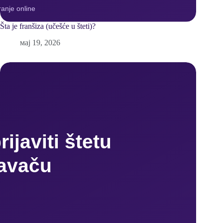
Šta je franšiza (učešće u šteti)?
мај 19, 2026