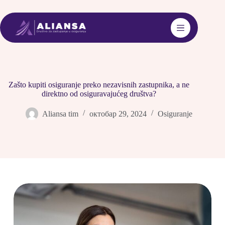
Skip
to
content
Zašto kupiti osiguranje preko nezavisnih zastupnika, a ne
direktno od osiguravajućeg društva?
Aliansa tim
октобар 29, 2024
Osiguranje