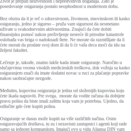
Život je prepun neizvesnosti i nepredvidivih događaja. Zato je
posedovanje osiguranja postalo neophodnost u modernom dobu.
Bez obzira da li je reč o zdravstvnom, životnom, imovinskom ili kasko
osiguranju, jedno je sigurno – pruža vam sigurnost da nesmetano
uživate u svakodnevnim aktivnostima. Znajući da ćete dobiti
finansijsku pomoć nakon preživljenje nesreće ili prirodne katastrofe
oslobađa vas briga o nadoknadi štete. Ne morate da razmišljate da li
ćete morati da prodate svoj dom ili da li će vaša deca moći da idu na
željeni fakultet.
Lečenje je, takođe, znatno lakše kada imate osiguranje. Naročito u
slučajevima veoma visokih medicinskih troškova, dok vožnja sa kasko
osiguranjem znači da imate dodatni novac u ruci za plaćanje popravke
nakon saobraćajne nezgode.
Međutim, kupovina osiguranja je jedna od složenijih kupovina koju
ćete ikada napraviti. Pre svega, morate da vodite računa da dobijete
pravu polisu da biste imali zaštitu koja vam je potrebna. Ujedno, da
odlučite gde ćete kupiti polisu.
Osiguranje se danas može kupiti na više različitih načina. Osim
osiguravajućih društava, tu su i nezavisni zastupnici i agenti koji rade
samo sa jednom kompanijom. Imajući ovo u vidu Aliansa DIN vam