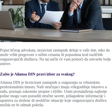
Poput ličnog advokata, nezavisni zastupnik deluje u vaše ime, tako da
može vršiti pregovore o nižim cenama ili popustima kod različitih
osiguravajućih društava. Na taj način će vam pomoći da ostvarite bolje
uslove.
Zašto je Aliansa DIN pravi izbor za svakog?
Aliansa DIN je licencirani zastupnik u osiguranju sa vrhunskim
profesionalnim timom. Naši stručnjaci imaju višegodišnje iskustvo u
radu, poznaju zakonske propise i tržište. Osim pronalaženja najbolje
polise mogu vam ponuditi stručne savete, prilagođene informacije i
uputstva za složene ili neobične situacije koje osiguravajuća društva
možda ne bi odmah pokrila.