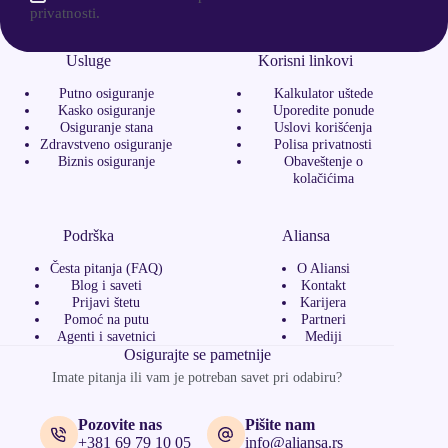
privatnosti.
Usluge
Korisni linkovi
Putno osiguranje
Kalkulator uštede
Kasko osiguranje
Uporedite ponude
Osiguranje stana
Uslovi korišćenja
Zdravstveno osiguranje
Polisa privatnosti
Biznis osiguranje
Obaveštenje o
kolačićima
Podrška
Aliansa
Česta pitanja (FAQ)
O Aliansi
Blog i saveti
Kontakt
Prijavi štetu
Karijera
Pomoć na putu
Partneri
Agenti i savetnici
Mediji
Osigurajte se pametnije
Imate pitanja ili vam je potreban savet pri odabiru?
Pozovite nas
Pišite nam
+381 69 79 10 05
info@aliansa.rs