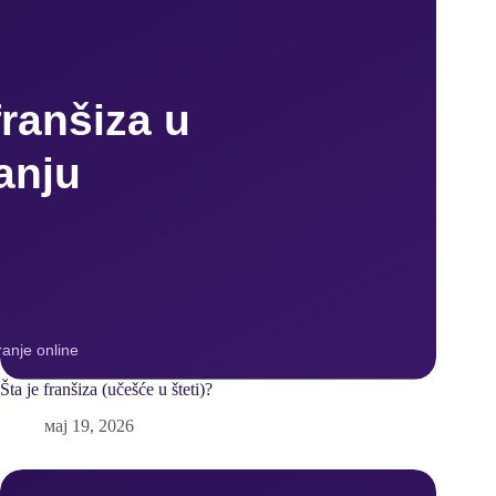
Šta je franšiza (učešće u šteti)?
мај 19, 2026