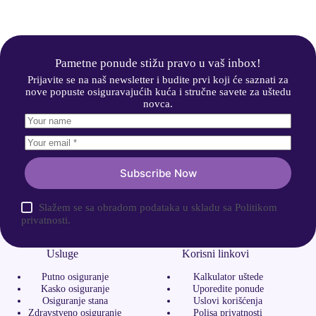
Pametne ponude stižu pravo u vaš inbox!
Prijavite se na naš newsletter i budite prvi koji će saznati za
nove popuste osiguravajućih kuća i stručne savete za uštedu
novca.
Subscribe Now
Slažem se sa obradom podataka u skladu sa Politikom
privatnosti.
Usluge
Korisni linkovi
Putno osiguranje
Kalkulator uštede
Kasko osiguranje
Uporedite ponude
Osiguranje stana
Uslovi korišćenja
Zdravstveno osiguranje
Polisa privatnosti