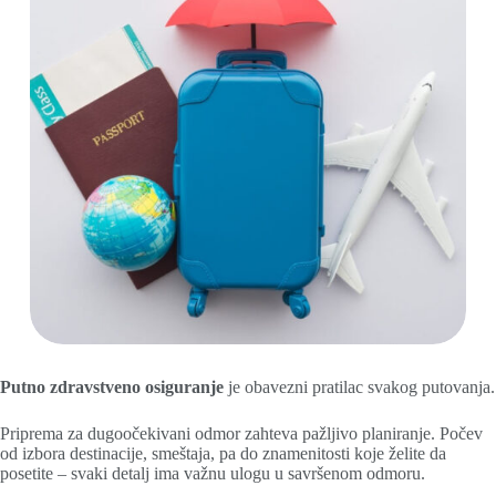
Putno zdravstveno osiguranje
je obavezni pratilac svakog putovanja.
Priprema za dugoočekivani odmor zahteva pažljivo planiranje. Počev
od izbora destinacije, smeštaja, pa do znamenitosti koje želite da
posetite – svaki detalj ima važnu ulogu u savršenom odmoru.