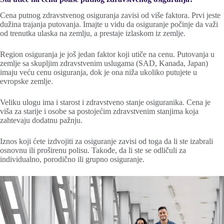
Cena putnog zdravstvenog osiguranja zavisi od više faktora. Prvi jeste
dužina trajanja putovanja. Imajte u vidu da osiguranje počinje da važi
od trenutka ulaska na zemlju, a prestaje izlaskom iz zemlje.
Region osiguranja je još jedan faktor koji utiče na cenu. Putovanja u
zemlje sa skupljim zdravstvenim uslugama (SAD, Kanada, Japan)
imaju veću cenu osiguranja, dok je ona niža ukoliko putujete u
evropske zemlje.
Veliku ulogu ima i starost i zdravstveno stanje osiguranika. Cena je
viša za starije i osobe sa postojećim zdravstvenim stanjima koja
zahtevaju dodatnu pažnju.
Iznos koji ćete izdvojiti za osiguranje zavisi od toga da li ste izabrali
osnovnu ili proširenu polisu. Takođe, da li ste se odličuli za
individualno, porodično ili grupno osiguranje.