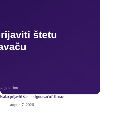
Kako prijaviti štetu osiguravaču? Koraci
април 7, 2026