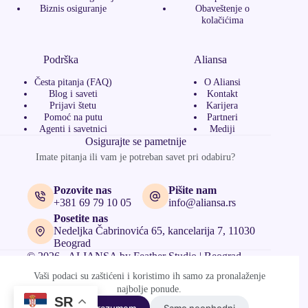
Biznis osiguranje
Obaveštenje o
kolačićima
Podrška
Aliansa
Česta pitanja (FAQ)
O Aliansi
Blog i saveti
Kontakt
Prijavi štetu
Karijera
Pomoć na putu
Partneri
Agenti i savetnici
Mediji
Osigurajte se pametnije
Imate pitanja ili vam je potreban savet pri odabiru?
Pozovite nas
Pišite nam
+381 69 79 10 05
info@aliansa.rs
Posetite nas
Nedeljka Čabrinovića 65, kancelarija 7, 11030
Beograd
© 2026 - ALIANSA by
Feather Studio | Beograd
Vaši podaci su zaštićeni i koristimo ih samo za pronalaženje
najbolje ponude.
SR
U redu, razumem
Samo neophodni