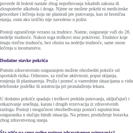
povrede ili bolesti nastale zbog nepoštovanja lokalnih zakona ili
zloupotrebe alkohola i droga. Njime ne možete pokriti ni medicinske
procedure i lečenja koja ste planirali pre putovanja, kao ni hronična
stanja, osim ako izričito nije navedeno u polisi.
Postoji ograničenje vezano za trudnice. Naime, osiguranje važi do 28.
nedelje trudnoće. Nakon toga troškovi nisu pokriveni. Trudnice koje
imaju rizičnu trudnoću, bez obzira na nedelju trudnoće, same snose
lečenja u inostranstvu.
Dodatne stavke pokrića
Putnim zdravstvenim osiguranjem možete obezbediti pokriće od
sportskih rizika. Odnosno, za rizične aktivnosti, poput skijanja,
ronjenja ili planinarenja. Pruža i pomoć u vanrednim situacijama u vidu
telefonske podrške ili asistencija pri pronalaženju lekara.
U dodatno pokriće spadaju i troškovi prekida putovanja, uključujući i
otkazivanje smeštaja, karata i drugih rezervacija iz zdravstvenih
razloga. Postoji i mogućnost obezbeđivanja pomoći saputnicima
osiguranika u slučaju hitnih situacija. Na primer, produženje boravka
zbog zdravstvenog stanja.
Šta utiče na cenu polise putnog zdravstvenog osiguranja?