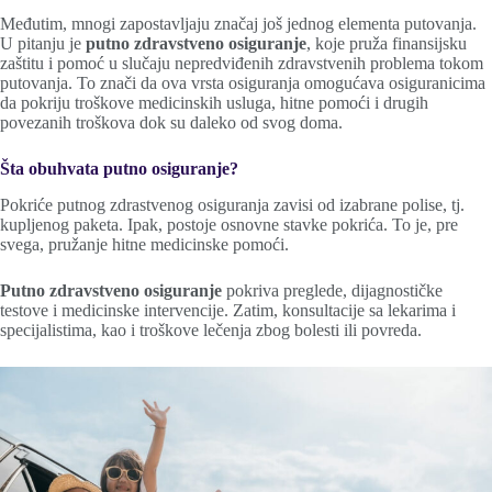
Međutim, mnogi zapostavljaju značaj još jednog elementa putovanja.
U pitanju je
putno zdravstveno osiguranje
, koje pruža finansijsku
zaštitu i pomoć u slučaju nepredviđenih zdravstvenih problema tokom
putovanja. To znači da ova vrsta osiguranja omogućava osiguranicima
da pokriju troškove medicinskih usluga, hitne pomoći i drugih
povezanih troškova dok su daleko od svog doma.
Šta obuhvata
putno osiguranje
?
Pokriće putnog zdrastvenog osiguranja zavisi od izabrane polise, tj.
kupljenog paketa. Ipak, postoje osnovne stavke pokrića. To je, pre
svega, pružanje hitne medicinske pomoći.
Putno zdravstveno osiguranje
pokriva preglede, dijagnostičke
testove i medicinske intervencije. Zatim, konsultacije sa lekarima i
specijalistima, kao i troškove lečenja zbog bolesti ili povreda.