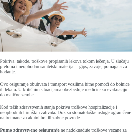
Pokriva, takođe, troškove propisanih lekova tokom lečenja. U slučaju
preloma i neophodan sanitetski materijal – gips, zavoje, pomagala za
hodanje.
Ovo osiguranje obuhvata i transport vozilima hitne pomoći do bolnice
ili lekara. U kritičnim situacijama obezbeđuje medicinsku evakuaciju
do matične zemlje.
Kod težih zdravstvenih stanja pokriva troškove hospitalizacije i
neophodnih hirurških zahvata. Dok su stomatološke usluge ograničene
na tretmane za akutni bol ili zubne povrede.
Putno zdravstveno osiguranje
ne nadoknađuje troškove vezane za