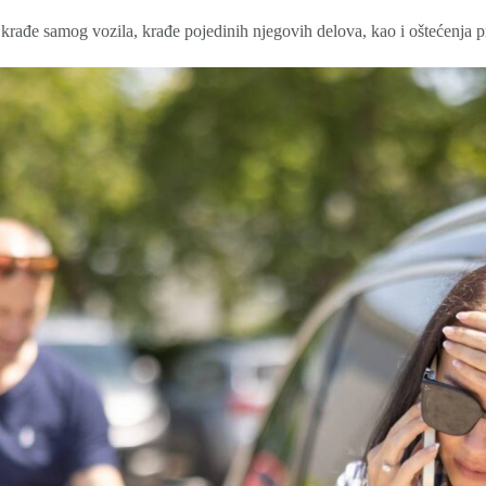
krađe samog vozila, krađe pojedinih njegovih delova, kao i oštećenja pr