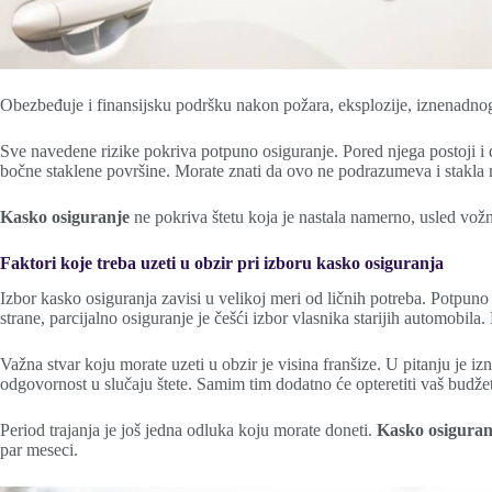
Obezbeđuje i finansijsku podršku nakon požara, eksplozije, iznenadnog
Sve navedene rizike pokriva potpuno osiguranje. Pored njega postoji i
bočne staklene površine. Morate znati da ovo ne podrazumeva i stakla n
Kasko osiguranje
ne pokriva štetu koja je nastala namerno, usled vožnj
Faktori koje treba uzeti u obzir pri izboru kasko osiguranja
Izbor kasko osiguranja zavisi u velikoj meri od ličnih potreba. Potpuno
strane, parcijalno osiguranje je češći izbor vlasnika starijih automobila.
Važna stvar koju morate uzeti u obzir je visina franšize. U pitanju je iz
odgovornost u slučaju štete. Samim tim dodatno će opteretiti vaš budže
Period trajanja je još jedna odluka koju morate doneti.
Kasko osiguran
par meseci.