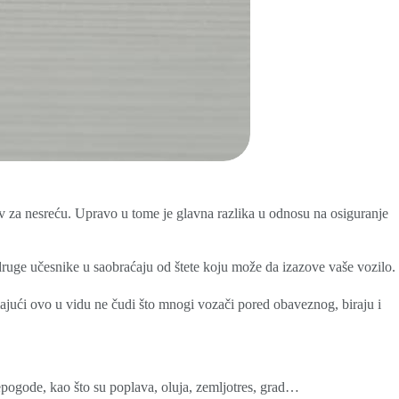
riv za nesreću. Upravo u tome je glavna razlika u odnosu na osiguranje
ruge učesnike u saobraćaju od štete koju može da izazove vaše vozilo.
majući ovo u vidu ne čudi što mnogi vozači pored obaveznog, biraju i
nepogode, kao što su poplava, oluja, zemljotres, grad…