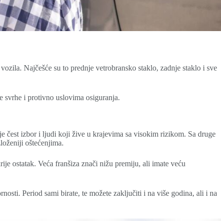
vozila. Najčešće su to prednje vetrobransko staklo, zadnje staklo i sve
ne svrhe i protivno uslovima osiguranja.
 čest izbor i ljudi koji žive u krajevima sa visokim rizikom. Sa druge
zloženiji oštećenjima.
rije ostatak. Veća franšiza znači nižu premiju, ali imate veću
osti. Period sami birate, te možete zaključiti i na više godina, ali i na