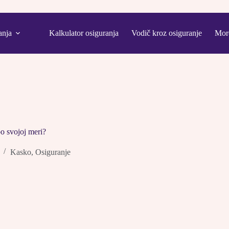
anja
Kalkulator osiguranja
Vodič kroz osiguranje
Mor
o svojoj meri?
Kasko
,
Osiguranje