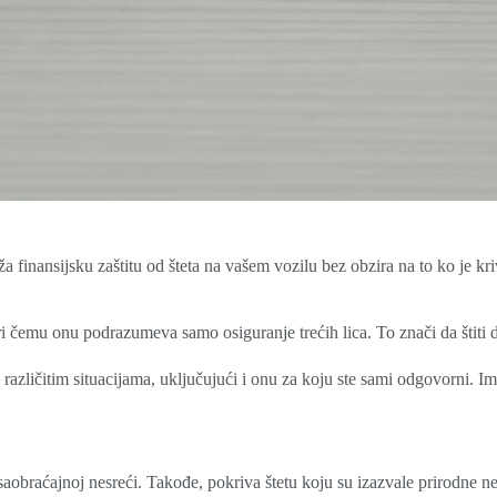
a finansijsku zaštitu od šteta na vašem vozilu bez obzira na to ko je k
čemu onu podrazumeva samo osiguranje trećih lica. To znači da štiti d
različitim situacijama, uključujući i onu za koju ste sami odgovorni. I
 saobraćajnoj nesreći. Takođe, pokriva štetu koju su izazvale prirodne 