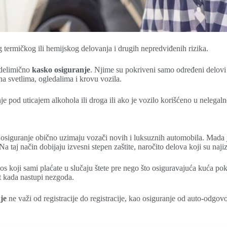
 termičkog ili hemijskog delovanja i drugih nepredviđenih rizika.
 delimično
kasko osiguranje
. Njime su pokriveni samo određeni delovi 
a svetlima, ogledalima i krovu vozila.
e pod uticajem alkohola ili droga ili ako je vozilo korišćeno u nelegal
 osiguranje obično uzimaju vozači novih i luksuznih automobila. Mada je
 Na taj način dobijaju izvesni stepen zaštite, naročito delova koji su naji
nos koji sami plaćate u slučaju štete pre nego što osiguravajuća kuća pok
t kada nastupi nezgoda.
je
ne važi od registracije do registracije, kao osiguranje od auto-odgovorn