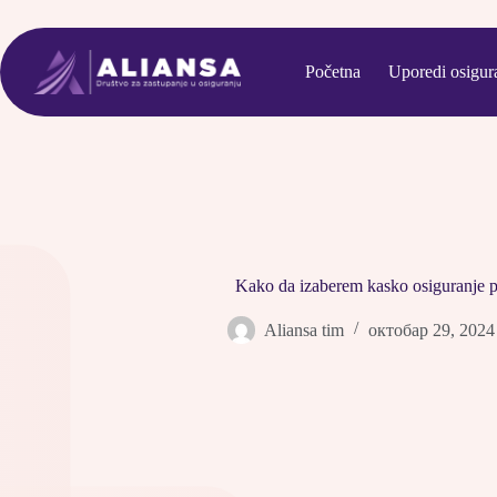
Skip
to
content
Početna
Uporedi osigur
Kako da izaberem kasko osiguranje p
Aliansa tim
октобар 29, 2024