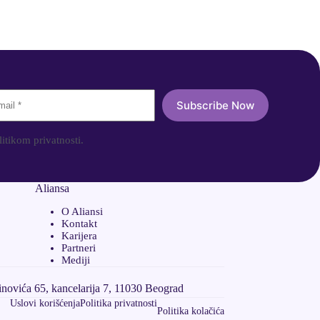
Subscribe Now
itikom privatnosti.
Aliansa
O Aliansi
Kontakt
Karijera
Partneri
Mediji
novića 65, kancelarija 7, 11030 Beograd
Uslovi korišćenja
Politika privatnosti
Politika kolačića