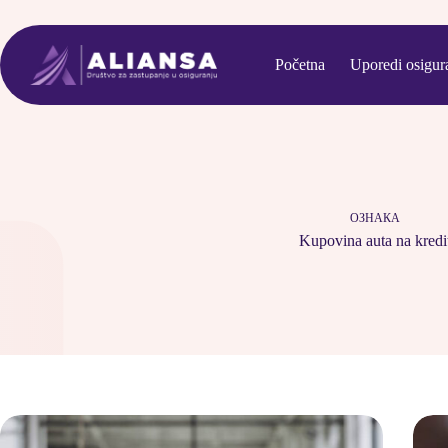
Skip
to
content
Početna
Uporedi osigur
ОЗНАКА
Kupovina auta na kredi