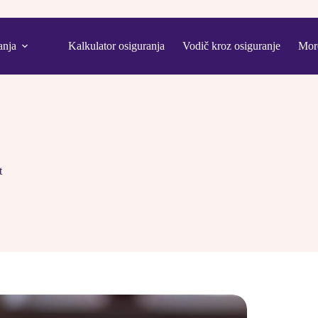
anja
Kalkulator osiguranja
Vodič kroz osiguranje
Mor
t