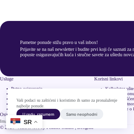
Pametne ponude stižu pravo u vaš inbox!
Prijavite se na naš newsletter i budite prvi koji će saznati za
popuste osiguravajućih kuća i stručne savete za uštedu novc
Usluge
Korisni linkovi
Putno osiguranje
Kalkulator ušt
Kasko osiguranje
Uporedite pon
Osiguranje stana
Uslovi korišće
Vaši podaci su zaštićeni i koristimo ih samo za pronalaženje
Zdravstveno osiguranje
Polisa privatnos
najbolje ponude.
Biznis osiguranje
Obaveštenje o 
U redu, razumem
Samo neophodni
Osigurajte se pametnije
SR
Imate pitanja ili vam je potreban savet pri odabiru?
© 2026 - ALIANSA by
Feather Studio | Beograd