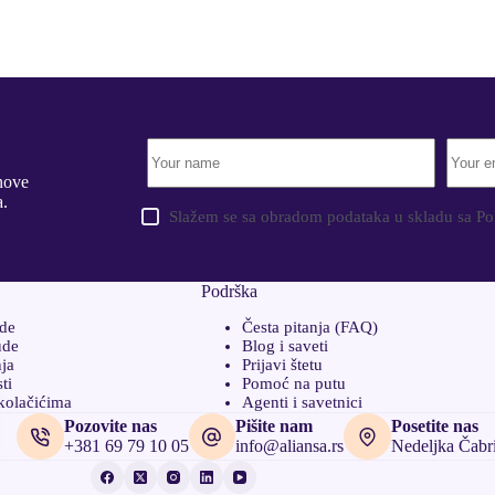
 nove
a.
Slažem se sa obradom podataka u skladu sa Pol
Podrška
ede
Česta pitanja (FAQ)
ude
Blog i saveti
nja
Prijavi štetu
ti
Pomoć na putu
kolačićima
Agenti i savetnici
Pozovite nas
Pišite nam
Posetite nas
+381 69 79 10 05
info@aliansa.rs
Nedeljka Čabri